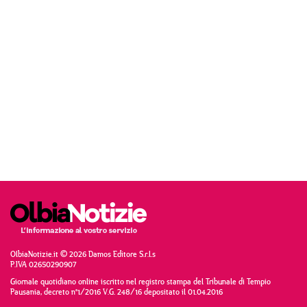
OlbiaNotizie.it © 2026 Damos Editore S.r.l.s
P.IVA 02650290907
Giornale quotidiano online iscritto nel registro stampa del Tribunale di Tempio
Pausania, decreto n°1/2016 V.G. 248/16 depositato il 01.04.2016