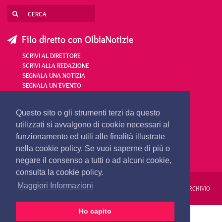
Filo diretto con OlbiaNotizie
SCRIVI AL DIRETTORE
SCRIVI ALLA REDAZIONE
SEGNALA UNA NOTIZIA
SEGNALA UN EVENTO
redazione@olbianotizie.it
Questo sito o gli strumenti terzi da questo
utilizzati si avvalgono di cookie necessari al
funzionamento ed utili alle finalità illustrate
nella cookie policy. Se vuoi saperne di più o
negare il consenso a tutti o ad alcuni cookie,
consulta la cookie policy.
Maggiori Informazioni
REDAZIONE
PUBBLICITÀ
PRIVACY E COOKIES
NOTE LEGALI
ARCHIVIO
Ho capito
PRIMA PAGINA
24 ORE
VIDEO