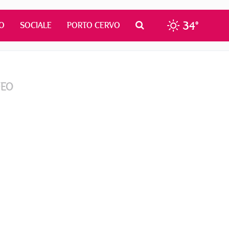
34°
O
SOCIALE
PORTO CERVO
DEO