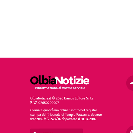
OlbiaNotizie.it © 2026 Damos Editore S.r.l.s
P.IVA 02650290907
Giornale quotidiano online iscritto nel registro
stampa del Tribunale di Tempio Pausania, decreto
n°1/2016 V.G. 248/16 depositato il 01.04.2016