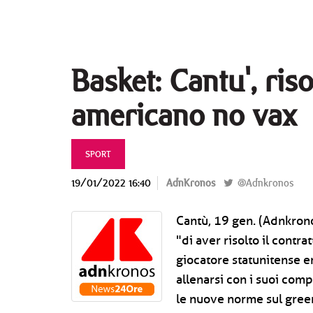
Basket: Cantu', ris
americano no vax
SPORT
19/01/2022 16:40
AdnKronos
@Adnkronos
Cantù, 19 gen. (Adnkrono
"di aver risolto il contra
giocatore statunitense e
allenarsi con i suoi com
le nuove norme sul gree