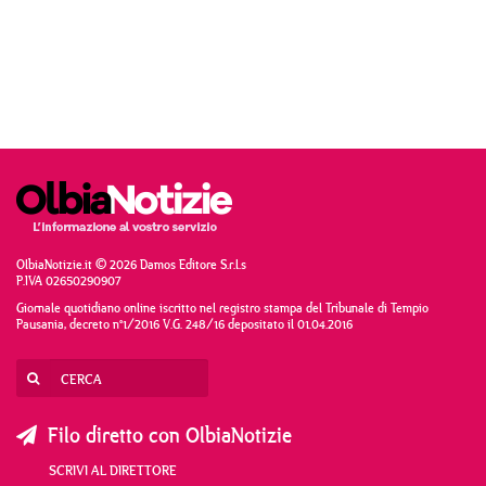
OlbiaNotizie.it © 2026 Damos Editore S.r.l.s
P.IVA 02650290907
Giornale quotidiano online iscritto nel registro stampa del Tribunale di Tempio
Pausania, decreto n°1/2016 V.G. 248/16 depositato il 01.04.2016
Filo diretto con OlbiaNotizie
SCRIVI AL DIRETTORE