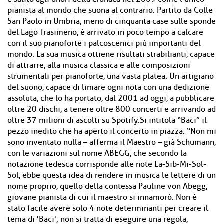
pianista al mondo che suona al contrario. Partito da Colle
San Paolo in Umbria, meno di cinquanta case sulle sponde
del Lago Trasimeno, è arrivato in poco tempo a calcare
con il suo pianoforte i palcoscenici più importanti del
mondo. La sua musica ottiene risultati strabilianti, capace
di attrarre, alla musica classica e alle composizioni
strumentali per pianoforte, una vasta platea. Un artigiano
del suono, capace di limare ogni nota con una dedizione
assoluta, che lo ha portato, dal 2001 ad oggi, a pubblicare
oltre 20 dischi, a tenere oltre 800 concerti e arrivando ad
oltre 37 milioni di ascolti su Spotify.Si intitola “Baci” il
pezzo inedito che ha aperto il concerto in piazza. “Non mi
sono inventato nulla – afferma il Maestro – già Schumann,
con le variazioni sul nome ABEGG, che secondo la
notazione tedesca corrisponde alle note La-Sib-Mi-Sol-
Sol, ebbe questa idea di rendere in musica le lettere di un
nome proprio, quello della contessa Pauline von Abegg,
giovane pianista di cui il maestro si innamorò. Non è
stato facile avere solo 4 note determinanti per creare il
tema di 'Baci'; non si tratta di eseguire una regola,