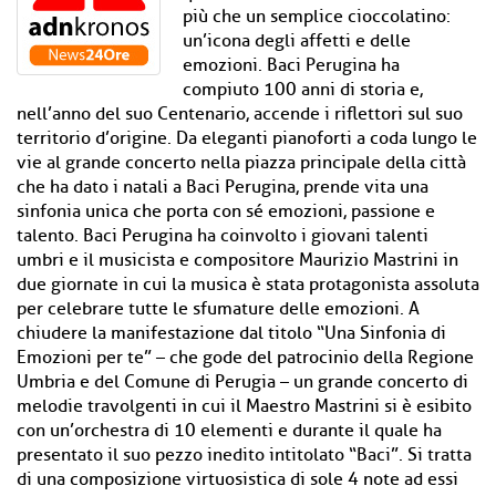
più che un semplice cioccolatino:
un’icona degli affetti e delle
emozioni. Baci Perugina ha
compiuto 100 anni di storia e,
nell’anno del suo Centenario, accende i riflettori sul suo
territorio d’origine. Da eleganti pianoforti a coda lungo le
vie al grande concerto nella piazza principale della città
che ha dato i natali a Baci Perugina, prende vita una
sinfonia unica che porta con sé emozioni, passione e
talento. Baci Perugina ha coinvolto i giovani talenti
umbri e il musicista e compositore Maurizio Mastrini in
due giornate in cui la musica è stata protagonista assoluta
per celebrare tutte le sfumature delle emozioni. A
chiudere la manifestazione dal titolo “Una Sinfonia di
Emozioni per te” – che gode del patrocinio della Regione
Umbria e del Comune di Perugia – un grande concerto di
melodie travolgenti in cui il Maestro Mastrini si è esibito
con un’orchestra di 10 elementi e durante il quale ha
presentato il suo pezzo inedito intitolato “Baci”. Si tratta
di una composizione virtuosistica di sole 4 note ad essi