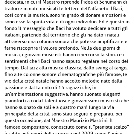
dedicata, in cui il Maestro riprende l’idea di Schumann di
tradurre in note musicali le lettere dell’alfabeto. I Baci,
così come la musica, sono in grado di donare emozioni e
sono esse la spinta vitale di ogni individuo. Ed è questo in
fondo il messaggio che Baci ha voluto dedicare a tutti gli
italiani, partendo dal territorio che gli ha dato i natali:
attraverso una colonna sonora che potesse amplificarle e
farne riscoprire il valore profondo. Nella due giorni di
musica, i giovani musicisti hanno ripercorso la storia e i
sentimenti che i Baci hanno saputo regalare nel corso del
tempo. Dal jazz alla musica classica, dallo swing al tango,
fino alle colonne sonore cinematografiche più famose, le
vie della città natale hanno accolto melodie nate dalla
passione e dal talento di 15 ragazzi che, in
un’ambientazione suggestiva, hanno suonato eleganti
pianoforti a coda.I talentuosi e giovanissimi musicisti che
hanno suonato da soli e a quattro mani lungo la via
principale della città, sono stati seguiti e preparati, per
questa occasione, dal Maestro Maurizio Mastrini. Il
famoso compositore, conosciuto come il “pianista scalzo”
è salito agli onori della cronaca nel 2009 come l’unico