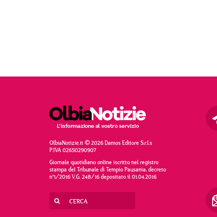
OlbiaNotizie.it © 2026 Damos Editore S.r.l.s
P.IVA 02650290907
Giornale quotidiano online iscritto nel registro
stampa del Tribunale di Tempio Pausania, decreto
n°1/2016 V.G. 248/16 depositato il 01.04.2016