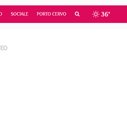
36°
O
SOCIALE
PORTO CERVO
DEO