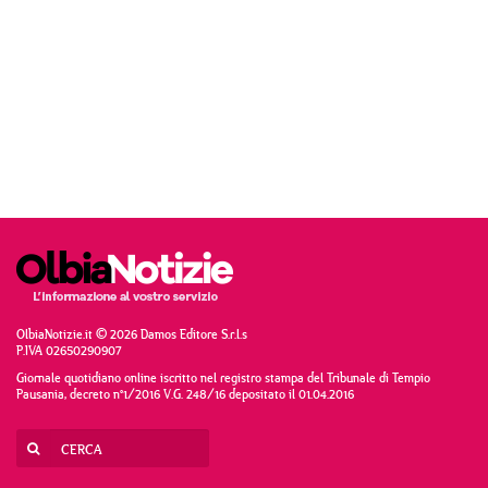
OlbiaNotizie.it © 2026 Damos Editore S.r.l.s
P.IVA 02650290907
Giornale quotidiano online iscritto nel registro stampa del Tribunale di Tempio
Pausania, decreto n°1/2016 V.G. 248/16 depositato il 01.04.2016