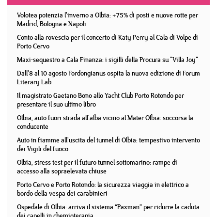
Volotea potenzia l'inverno a Olbia: +75% di posti e nuove rotte per
Madrid, Bologna e Napoli
Conto alla rovescia per il concerto di Katy Perry al Cala di Volpe di
Porto Cervo
Maxi-sequestro a Cala Finanza: i sigilli della Procura su "Villa Joy"
Dall'8 al 10 agosto Fordongianus ospita la nuova edizione di Forum
Literary Lab
Il magistrato Gaetano Bono allo Yacht Club Porto Rotondo per
presentare il suo ultimo libro
Olbia, auto fuori strada all'alba vicino al Mater Olbia: soccorsa la
conducente
Auto in fiamme all'uscita del tunnel di Olbia: tempestivo intervento
dei Vigili del fuoco
Olbia, stress test per il futuro tunnel sottomarino: rampe di
accesso alla sopraelevata chiuse
Porto Cervo e Porto Rotondo: la sicurezza viaggia in elettrico a
bordo della vespa dei carabinieri
Ospedale di Olbia: arriva il sistema “Paxman” per ridurre la caduta
dei capelli in chemioterapia