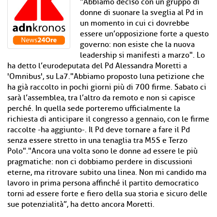
"Abbiamo deciso con un gruppo di
donne di suonare la sveglia al Pd in
un momento in cui ci dovrebbe
essere un’opposizione forte a questo
governo: non esiste che la nuova
leadership si manifesti a marzo". Lo
ha detto l’eurodeputata del Pd Alessandra Moretti a
'Omnibus', su La7."Abbiamo proposto luna petizione che
ha già raccolto in pochi giorni più di 700 firme. Sabato ci
sarà l’assemblea, tra l’altro da remoto e non si capisce
perché. In quella sede porteremo ufficialmente la
richiesta di anticipare il congresso a gennaio, con le firme
raccolte -ha aggiunto-. Il Pd deve tornare a fare il Pd
senza essere stretto in una tenaglia tra M5S e Terzo
Polo"."Ancora una volta sono le donne ad essere le più
pragmatiche: non ci dobbiamo perdere in discussioni
eterne, ma ritrovare subito una linea. Non mi candido ma
lavoro in prima persona affinché il partito democratico
torni ad essere forte e fiero della sua storia e sicuro delle
sue potenzialità”, ha detto ancora Moretti.