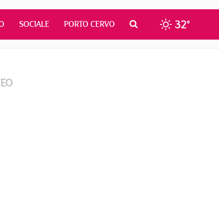
32°
O
SOCIALE
PORTO CERVO
DEO