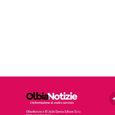
OlbiaNotizie.it © 2026 Damos Editore S.r.l.s