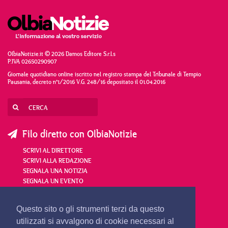
OlbiaNotizie.it © 2026 Damos Editore S.r.l.s
P.IVA 02650290907
Giornale quotidiano online iscritto nel registro stampa del Tribunale di Tempio
Pausania, decreto n°1/2016 V.G. 248/16 depositato il 01.04.2016
Filo diretto con OlbiaNotizie
SCRIVI AL DIRETTORE
SCRIVI ALLA REDAZIONE
SEGNALA UNA NOTIZIA
SEGNALA UN EVENTO
redazione@olbianotizie.it
Questo sito o gli strumenti terzi da questo
utilizzati si avvalgono di cookie necessari al