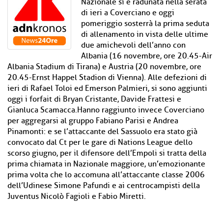
Nazionale si è radunata nella serata
di ieri a Coverciano e oggi
pomeriggio sosterrà la prima seduta
di allenamento in vista delle ultime
due amichevoli dell’anno con
Albania (16 novembre, ore 20.45-Air
Albania Stadium di Tirana) e Austria (20 novembre, ore
20.45-Ernst Happel Stadion di Vienna). Alle defezioni di
ieri di Rafael Toloi ed Emerson Palmieri, si sono aggiunti
oggi i forfait di Bryan Cristante, Davide Frattesi e
Gianluca Scamacca.Hanno raggiunto invece Coverciano
per aggregarsi al gruppo Fabiano Parisi e Andrea
Pinamonti: e se l’attaccante del Sassuolo era stato già
convocato dal Ct per le gare di Nations League dello
scorso giugno, per il difensore dell’Empoli si tratta della
prima chiamata in Nazionale maggiore, un’emozionante
prima volta che lo accomuna all’attaccante classe 2006
dell’Udinese Simone Pafundi e ai centrocampisti della
Juventus Nicolò Fagioli e Fabio Miretti.