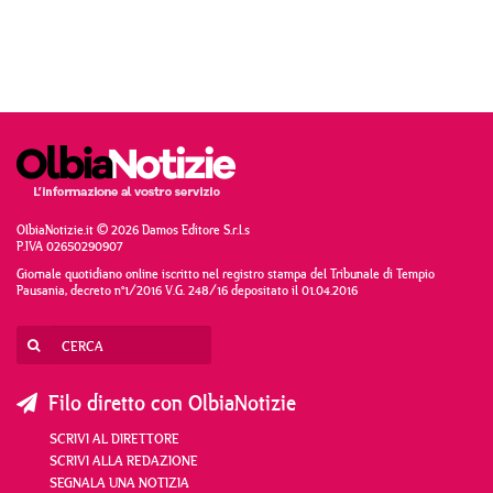
OlbiaNotizie.it © 2026 Damos Editore S.r.l.s
P.IVA 02650290907
Giornale quotidiano online iscritto nel registro stampa del Tribunale di Tempio
Pausania, decreto n°1/2016 V.G. 248/16 depositato il 01.04.2016
Filo diretto con OlbiaNotizie
SCRIVI AL DIRETTORE
SCRIVI ALLA REDAZIONE
SEGNALA UNA NOTIZIA