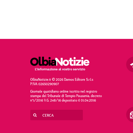
OlbiaNotizie.it © 2026 Damos Editore S.r.l.s
P.IVA 02650290907
Giornale quotidiano online iscritto nel registro
stampa del Tribunale di Tempio Pausania, decreto
n°1/2016 V.G. 248/16 depositato il 01.04.2016