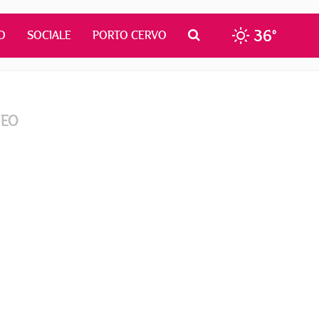
36°
O
SOCIALE
PORTO CERVO
DEO