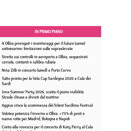
IN PRIMO PIANO
A Olbia prorogati i monitoraggi per il futuro tunnel
sottomarino: limitazioni sulle sopraelevate
Stretta sui controlli in aeroporto a Olbia, sequestrati
caviale, contanti e sabbia rubata
Nina Zilli in concerto lunedì a Porto Cervo
Tutto pronto per la Vela Cup Sardegna 2026 a Cala dei
Sardi
Jova Summer Party 2026, scatta il piano viabilità.
Strade chiuse e divieti dal mattino
Aggius vince la scommessa del Silent Sardinia Festival
Volotea potenzia l'inverno a Olbia: +75% di posti e
nuove rotte per Madrid, Bologna e Napoli
Conto alla rovescia per il concerto di Katy Perry al Cala