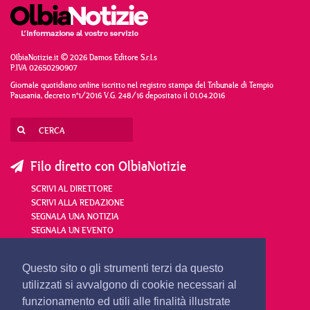
OlbiaNotizie.it © 2026 Damos Editore S.r.l.s
P.IVA 02650290907
Giornale quotidiano online iscritto nel registro stampa del Tribunale di Tempio
Pausania, decreto n°1/2016 V.G. 248/16 depositato il 01.04.2016
Filo diretto con OlbiaNotizie
SCRIVI AL DIRETTORE
SCRIVI ALLA REDAZIONE
SEGNALA UNA NOTIZIA
SEGNALA UN EVENTO
redazione@olbianotizie.it
Questo sito o gli strumenti terzi da questo
utilizzati si avvalgono di cookie necessari al
funzionamento ed utili alle finalità illustrate