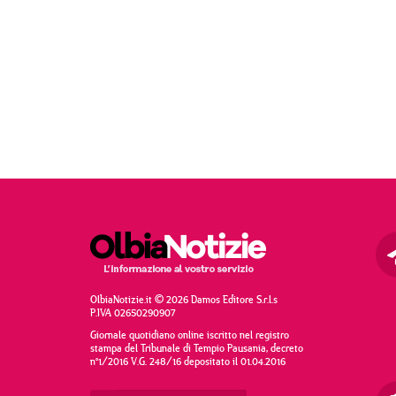
OlbiaNotizie.it © 2026 Damos Editore S.r.l.s
P.IVA 02650290907
Giornale quotidiano online iscritto nel registro
stampa del Tribunale di Tempio Pausania, decreto
n°1/2016 V.G. 248/16 depositato il 01.04.2016