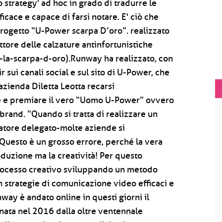
 strategy' ad hoc in grado di tradurre le
icace e capace di farsi notare. E' ciò che
progetto “U-Power scarpa D’oro”. realizzato
tore delle calzature antinfortunistiche
la-scarpa-d-oro).Runway ha realizzato, con
r sui canali social e sul sito di U-Power, che
’azienda Diletta Leotta recarsi
re e premiare il vero “Uomo U-Power” ovvero
 brand. “Quando si tratta di realizzare un
atore delegato-molte aziende si
Questo è un grosso errore, perché la vera
oduzione ma la creatività! Per questo
processo creativo sviluppando un metodo
n strategie di comunicazione video efficaci e
ay è andato online in questi giorni il
ata nel 2016 dalla oltre ventennale