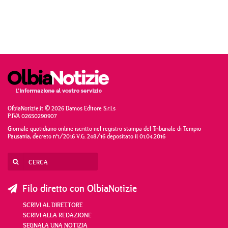
OlbiaNotizie.it © 2026 Damos Editore S.r.l.s
P.IVA 02650290907
Giornale quotidiano online iscritto nel registro stampa del Tribunale di Tempio
Pausania, decreto n°1/2016 V.G. 248/16 depositato il 01.04.2016
Filo diretto con OlbiaNotizie
SCRIVI AL DIRETTORE
SCRIVI ALLA REDAZIONE
SEGNALA UNA NOTIZIA