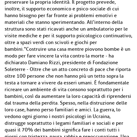
preservare la propria identità. Il progetto prevede,
inoltre, il supporto economico e psico-sociale di cui
hanno bisogno per far fronte ai problemi emotivi e
materiali che stanno sperimentando. All’interno della
struttura sono stati ricavati anche un ambulatorio per le
visite mediche e per il supporto psicologico continuativo,
oltre a spazi verdi con scivoli e giochi per
bambini.“Costruire una casa mentre piovono bombe è un
modo per fare vincere la vita contro la morte - ha
dichiarato Damiano Rizzi, presidente di Fondazione
Soleterre - Oltre che un atto concreto di pace che riporta
oltre 100 persone che non hanno più un tetto sopra la
testa a tornare a vivere da esseri umani. È fondamentale
ricreare un ambiente di vita consono soprattutto per i
bambini, così da aumentare la loro capacità di riprendersi
dal trauma della perdita. Spesso, nella distruzione delle
loro case, hanno perso familiari e amici. La guerra, lo
vedono ogni giorno i nostri psicologi in Ucraina,
distrugge soprattutto i legami familiari e sociali e per
quasi il 70% dei bambini significa fare i conti tutti i
giorni con tristezza, paura, rabbia e preoccupazione. Una