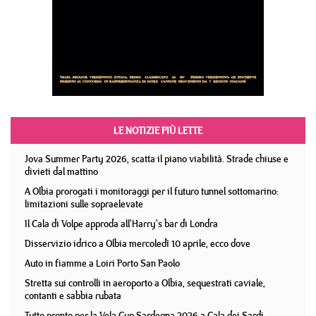
LE NOTIZIE PIÙ LETTE
Jova Summer Party 2026, scatta il piano viabilità. Strade chiuse e
divieti dal mattino
A Olbia prorogati i monitoraggi per il futuro tunnel sottomarino:
limitazioni sulle sopraelevate
Il Cala di Volpe approda all'Harry's bar di Londra
Disservizio idrico a Olbia mercoledì 10 aprile, ecco dove
Auto in fiamme a Loiri Porto San Paolo
Stretta sui controlli in aeroporto a Olbia, sequestrati caviale,
contanti e sabbia rubata
Tutto pronto per la Vela Cup Sardegna 2026 a Cala dei Sardi