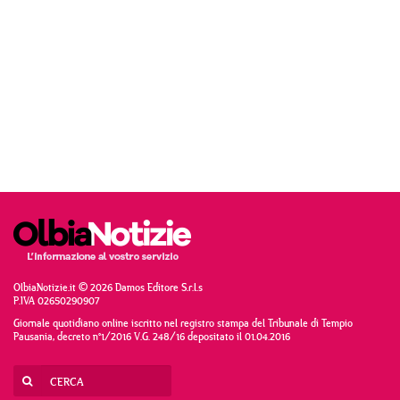
OlbiaNotizie.it © 2026 Damos Editore S.r.l.s
P.IVA 02650290907
Giornale quotidiano online iscritto nel registro stampa del Tribunale di Tempio
Pausania, decreto n°1/2016 V.G. 248/16 depositato il 01.04.2016