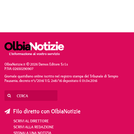
OlbiaNotizie.it © 2026 Damos Editore S.r.l.s
P.IVA 02650290907
Giornale quotidiano online iscritto nel registro stampa del Tribunale di Tempio
Pausania, decreto n°1/2016 V.G. 248/16 depositato il 01.04.2016
Filo diretto con OlbiaNotizie
SCRIVI AL DIRETTORE
SCRIVI ALLA REDAZIONE
SEGNALA UNA NOTIZIA