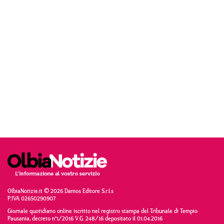
OlbiaNotizie.it © 2026 Damos Editore S.r.l.s
P.IVA 02650290907
Giornale quotidiano online iscritto nel registro stampa del Tribunale di Tempio
Pausania, decreto n°1/2016 V.G. 248/16 depositato il 01.04.2016