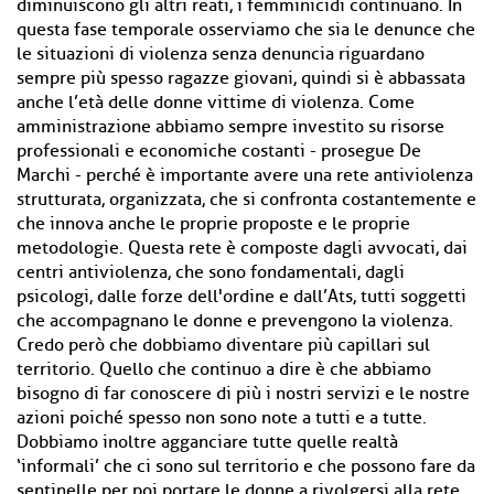
diminuiscono gli altri reati, i femminicidi continuano. In
questa fase temporale osserviamo che sia le denunce che
le situazioni di violenza senza denuncia riguardano
sempre più spesso ragazze giovani, quindi si è abbassata
anche l’età delle donne vittime di violenza. Come
amministrazione abbiamo sempre investito su risorse
professionali e economiche costanti - prosegue De
Marchi - perché è importante avere una rete antiviolenza
strutturata, organizzata, che si confronta costantemente e
che innova anche le proprie proposte e le proprie
metodologie. Questa rete è composte dagli avvocati, dai
centri antiviolenza, che sono fondamentali, dagli
psicologi, dalle forze dell'ordine e dall’Ats, tutti soggetti
che accompagnano le donne e prevengono la violenza.
Credo però che dobbiamo diventare più capillari sul
territorio. Quello che continuo a dire è che abbiamo
bisogno di far conoscere di più i nostri servizi e le nostre
azioni poiché spesso non sono note a tutti e a tutte.
Dobbiamo inoltre agganciare tutte quelle realtà
‘informali’ che ci sono sul territorio e che possono fare da
sentinelle per poi portare le donne a rivolgersi alla rete