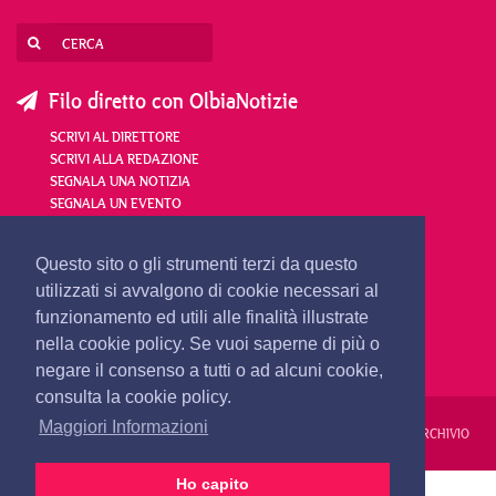
Filo diretto con OlbiaNotizie
SCRIVI AL DIRETTORE
SCRIVI ALLA REDAZIONE
SEGNALA UNA NOTIZIA
SEGNALA UN EVENTO
redazione@olbianotizie.it
Questo sito o gli strumenti terzi da questo
utilizzati si avvalgono di cookie necessari al
funzionamento ed utili alle finalità illustrate
nella cookie policy. Se vuoi saperne di più o
negare il consenso a tutti o ad alcuni cookie,
consulta la cookie policy.
Maggiori Informazioni
REDAZIONE
PUBBLICITÀ
PRIVACY E COOKIES
NOTE LEGALI
ARCHIVIO
Ho capito