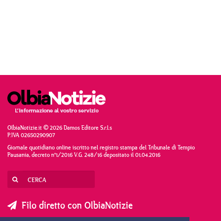
OlbiaNotizie.it © 2026 Damos Editore S.r.l.s
P.IVA 02650290907
Giornale quotidiano online iscritto nel registro stampa del Tribunale di Tempio
Pausania, decreto n°1/2016 V.G. 248/16 depositato il 01.04.2016
Filo diretto con OlbiaNotizie