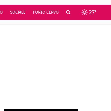
27°
MO
SOCIALE
PORTO CERVO