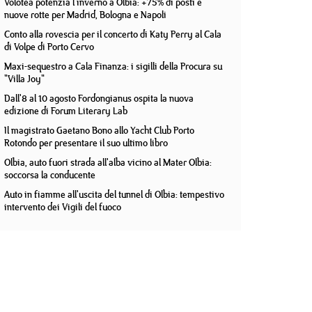
Volotea potenzia l'inverno a Olbia: +75% di posti e
nuove rotte per Madrid, Bologna e Napoli
Conto alla rovescia per il concerto di Katy Perry al Cala
di Volpe di Porto Cervo
Maxi-sequestro a Cala Finanza: i sigilli della Procura su
"Villa Joy"
Dall'8 al 10 agosto Fordongianus ospita la nuova
edizione di Forum Literary Lab
Il magistrato Gaetano Bono allo Yacht Club Porto
Rotondo per presentare il suo ultimo libro
Olbia, auto fuori strada all'alba vicino al Mater Olbia:
soccorsa la conducente
Auto in fiamme all'uscita del tunnel di Olbia: tempestivo
intervento dei Vigili del fuoco