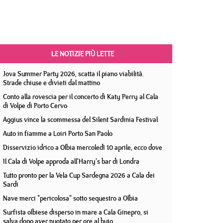
LE NOTIZIE PIÙ LETTE
Jova Summer Party 2026, scatta il piano viabilità.
Strade chiuse e divieti dal mattino
Conto alla rovescia per il concerto di Katy Perry al Cala
di Volpe di Porto Cervo
Aggius vince la scommessa del Silent Sardinia Festival
Auto in fiamme a Loiri Porto San Paolo
Disservizio idrico a Olbia mercoledì 10 aprile, ecco dove
Il Cala di Volpe approda all'Harry's bar di Londra
Tutto pronto per la Vela Cup Sardegna 2026 a Cala dei
Sardi
Nave merci "pericolosa" sotto sequestro a Olbia
Surfista olbiese disperso in mare a Cala Ginepro, si
salva dopo aver nuotato per ore al buio