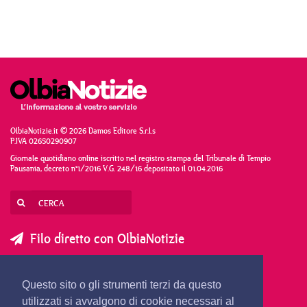
OlbiaNotizie.it © 2026 Damos Editore S.r.l.s
P.IVA 02650290907
Giornale quotidiano online iscritto nel registro stampa del Tribunale di Tempio
Pausania, decreto n°1/2016 V.G. 248/16 depositato il 01.04.2016
Filo diretto con OlbiaNotizie
SCRIVI AL DIRETTORE
SCRIVI ALLA REDAZIONE
Questo sito o gli strumenti terzi da questo
SEGNALA UNA NOTIZIA
SEGNALA UN EVENTO
utilizzati si avvalgono di cookie necessari al