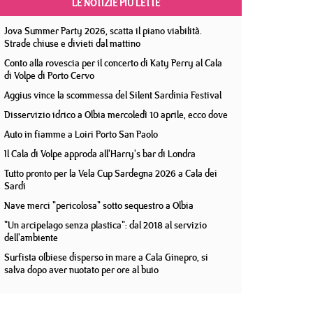
LE NOTIZIE PIÙ LETTE
Jova Summer Party 2026, scatta il piano viabilità.
Strade chiuse e divieti dal mattino
Conto alla rovescia per il concerto di Katy Perry al Cala
di Volpe di Porto Cervo
Aggius vince la scommessa del Silent Sardinia Festival
Disservizio idrico a Olbia mercoledì 10 aprile, ecco dove
Auto in fiamme a Loiri Porto San Paolo
Il Cala di Volpe approda all'Harry's bar di Londra
Tutto pronto per la Vela Cup Sardegna 2026 a Cala dei
Sardi
Nave merci "pericolosa" sotto sequestro a Olbia
"Un arcipelago senza plastica": dal 2018 al servizio
dell'ambiente
Surfista olbiese disperso in mare a Cala Ginepro, si
salva dopo aver nuotato per ore al buio