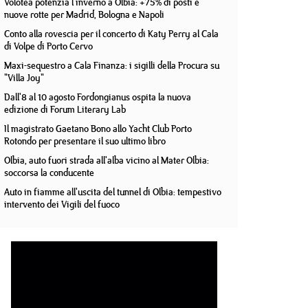
Volotea potenzia l'inverno a Olbia: +75% di posti e
nuove rotte per Madrid, Bologna e Napoli
Conto alla rovescia per il concerto di Katy Perry al Cala
di Volpe di Porto Cervo
Maxi-sequestro a Cala Finanza: i sigilli della Procura su
"Villa Joy"
Dall'8 al 10 agosto Fordongianus ospita la nuova
edizione di Forum Literary Lab
Il magistrato Gaetano Bono allo Yacht Club Porto
Rotondo per presentare il suo ultimo libro
Olbia, auto fuori strada all'alba vicino al Mater Olbia:
soccorsa la conducente
Auto in fiamme all'uscita del tunnel di Olbia: tempestivo
intervento dei Vigili del fuoco