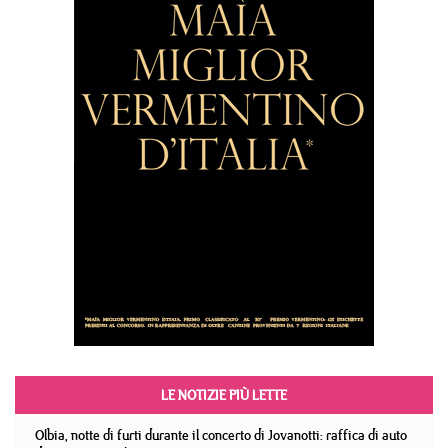
LE NOTIZIE PIÙ LETTE
Olbia, notte di furti durante il concerto di Jovanotti: raffica di auto