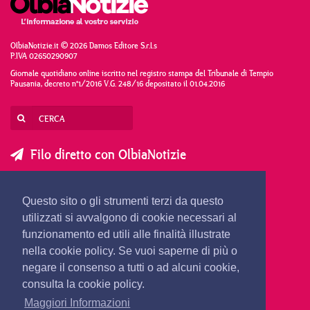
OlbiaNotizie.it © 2026 Damos Editore S.r.l.s
P.IVA 02650290907
Giornale quotidiano online iscritto nel registro stampa del Tribunale di Tempio
Pausania, decreto n°1/2016 V.G. 248/16 depositato il 01.04.2016
Filo diretto con OlbiaNotizie
SCRIVI AL DIRETTORE
SCRIVI ALLA REDAZIONE
Questo sito o gli strumenti terzi da questo
SEGNALA UNA NOTIZIA
SEGNALA UN EVENTO
utilizzati si avvalgono di cookie necessari al
funzionamento ed utili alle finalità illustrate
nella cookie policy. Se vuoi saperne di più o
redazione@olbianotizie.it
negare il consenso a tutti o ad alcuni cookie,
consulta la cookie policy.
Maggiori Informazioni