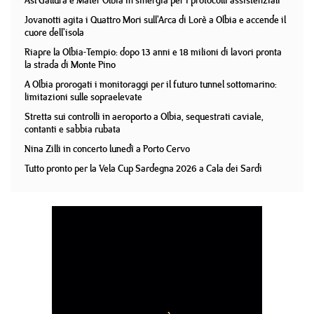
Asl Gallura e Mater Olbia in sinergia per i protocolli assistenziali
Jovanotti agita i Quattro Mori sull'Arca di Lorè a Olbia e accende il
cuore dell'isola
Riapre la Olbia-Tempio: dopo 13 anni e 18 milioni di lavori pronta
la strada di Monte Pino
A Olbia prorogati i monitoraggi per il futuro tunnel sottomarino:
limitazioni sulle sopraelevate
Stretta sui controlli in aeroporto a Olbia, sequestrati caviale,
contanti e sabbia rubata
Nina Zilli in concerto lunedì a Porto Cervo
Tutto pronto per la Vela Cup Sardegna 2026 a Cala dei Sardi