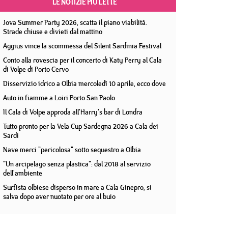
LE NOTIZIE PIÙ LETTE
Jova Summer Party 2026, scatta il piano viabilità.
Strade chiuse e divieti dal mattino
Aggius vince la scommessa del Silent Sardinia Festival
Conto alla rovescia per il concerto di Katy Perry al Cala
di Volpe di Porto Cervo
Disservizio idrico a Olbia mercoledì 10 aprile, ecco dove
Auto in fiamme a Loiri Porto San Paolo
Il Cala di Volpe approda all'Harry's bar di Londra
Tutto pronto per la Vela Cup Sardegna 2026 a Cala dei
Sardi
Nave merci "pericolosa" sotto sequestro a Olbia
"Un arcipelago senza plastica": dal 2018 al servizio
dell'ambiente
Surfista olbiese disperso in mare a Cala Ginepro, si
salva dopo aver nuotato per ore al buio