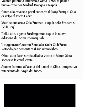
Volotea potenzia l'inverno a Olbia: +75% di posti e
nuove rotte per Madrid, Bologna e Napoli
Conto alla rovescia per il concerto di Katy Perry al Cala
di Volpe di Porto Cervo
Maxi-sequestro a Cala Finanza: i sigilli della Procura su
"Villa Joy"
Dall'8 al 10 agosto Fordongianus ospita la nuova
edizione di Forum Literary Lab
Il magistrato Gaetano Bono allo Yacht Club Porto
Rotondo per presentare il suo ultimo libro
Olbia, auto fuori strada all'alba vicino al Mater Olbia:
soccorsa la conducente
Auto in fiamme all'uscita del tunnel di Olbia: tempestivo
intervento dei Vigili del fuoco