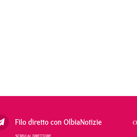
Filo diretto con OlbiaNotizie
C
SCRIVI AL DIRETTORE