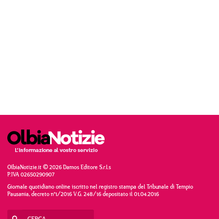
OlbiaNotizie.it © 2026 Damos Editore S.r.l.s
P.IVA 02650290907
Giornale quotidiano online iscritto nel registro stampa del Tribunale di Tempio
Pausania, decreto n°1/2016 V.G. 248/16 depositato il 01.04.2016