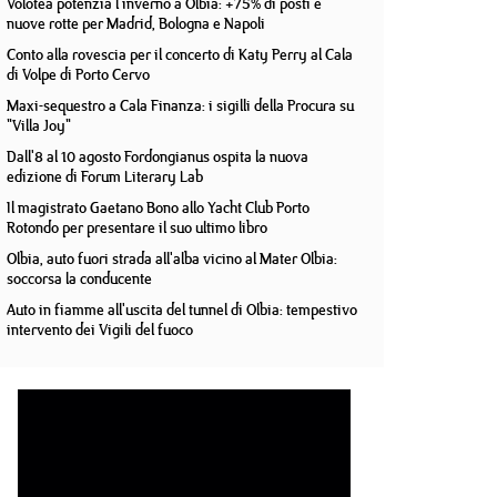
Volotea potenzia l'inverno a Olbia: +75% di posti e
nuove rotte per Madrid, Bologna e Napoli
Conto alla rovescia per il concerto di Katy Perry al Cala
di Volpe di Porto Cervo
Maxi-sequestro a Cala Finanza: i sigilli della Procura su
"Villa Joy"
Dall'8 al 10 agosto Fordongianus ospita la nuova
edizione di Forum Literary Lab
Il magistrato Gaetano Bono allo Yacht Club Porto
Rotondo per presentare il suo ultimo libro
Olbia, auto fuori strada all'alba vicino al Mater Olbia:
soccorsa la conducente
Auto in fiamme all'uscita del tunnel di Olbia: tempestivo
intervento dei Vigili del fuoco