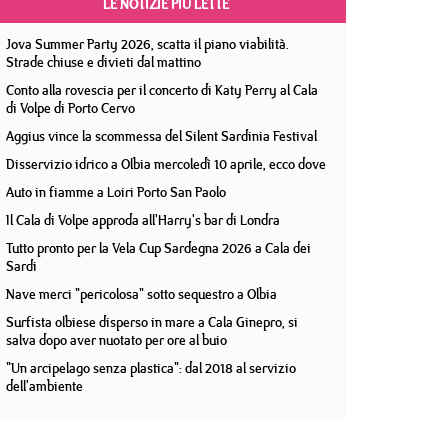
LE NOTIZIE PIÙ LETTE
Jova Summer Party 2026, scatta il piano viabilità.
Strade chiuse e divieti dal mattino
Conto alla rovescia per il concerto di Katy Perry al Cala
di Volpe di Porto Cervo
Aggius vince la scommessa del Silent Sardinia Festival
Disservizio idrico a Olbia mercoledì 10 aprile, ecco dove
Auto in fiamme a Loiri Porto San Paolo
Il Cala di Volpe approda all'Harry's bar di Londra
Tutto pronto per la Vela Cup Sardegna 2026 a Cala dei
Sardi
Nave merci "pericolosa" sotto sequestro a Olbia
Surfista olbiese disperso in mare a Cala Ginepro, si
salva dopo aver nuotato per ore al buio
"Un arcipelago senza plastica": dal 2018 al servizio
dell'ambiente