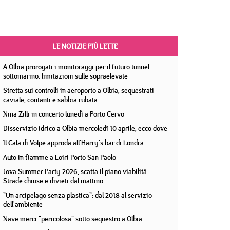
LE NOTIZIE PIÙ LETTE
A Olbia prorogati i monitoraggi per il futuro tunnel
sottomarino: limitazioni sulle sopraelevate
Stretta sui controlli in aeroporto a Olbia, sequestrati
caviale, contanti e sabbia rubata
Nina Zilli in concerto lunedì a Porto Cervo
Disservizio idrico a Olbia mercoledì 10 aprile, ecco dove
Il Cala di Volpe approda all'Harry's bar di Londra
Auto in fiamme a Loiri Porto San Paolo
Jova Summer Party 2026, scatta il piano viabilità.
Strade chiuse e divieti dal mattino
"Un arcipelago senza plastica": dal 2018 al servizio
dell'ambiente
Nave merci "pericolosa" sotto sequestro a Olbia