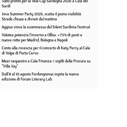
Tutto pronto per la Vela Cup Sardegna 2026 a Cala dei
Sardi
Jova Summer Party 2026, scatta il piano viabilità.
Strade chiuse e divieti dal mattino
Aggius vince la scommessa del Silent Sardinia Festival
Volotea potenzia l'inverno a Olbia: +75% di posti e
nuove rotte per Madrid, Bologna e Napoli
Conto alla rovescia per il concerto di Katy Perry al Cala
di Volpe di Porto Cervo
Maxi-sequestro a Cala Finanza: i sigilli della Procura su
"Villa Joy"
Dall'8 al 10 agosto Fordongianus ospita la nuova
edizione di Forum Literary Lab