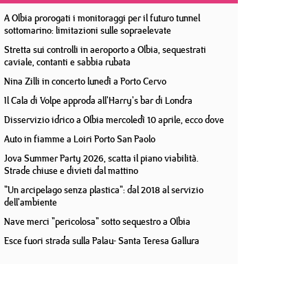
A Olbia prorogati i monitoraggi per il futuro tunnel
sottomarino: limitazioni sulle sopraelevate
Stretta sui controlli in aeroporto a Olbia, sequestrati
caviale, contanti e sabbia rubata
Nina Zilli in concerto lunedì a Porto Cervo
Il Cala di Volpe approda all'Harry's bar di Londra
Disservizio idrico a Olbia mercoledì 10 aprile, ecco dove
Auto in fiamme a Loiri Porto San Paolo
Jova Summer Party 2026, scatta il piano viabilità.
Strade chiuse e divieti dal mattino
"Un arcipelago senza plastica": dal 2018 al servizio
dell'ambiente
Nave merci "pericolosa" sotto sequestro a Olbia
Esce fuori strada sulla Palau- Santa Teresa Gallura