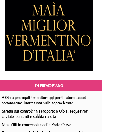
IN PRIMO PIANO
A Olbia prorogati i monitoraggi per il futuro tunnel
sottomarino: limitazioni sulle sopraelevate
Stretta sui controlli in aeroporto a Olbia, sequestrati
caviale, contanti e sabbia rubata
Nina Zilli in concerto lunedì a Porto Cervo