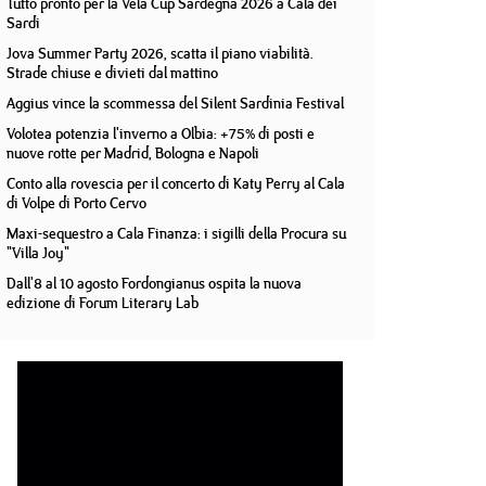
Tutto pronto per la Vela Cup Sardegna 2026 a Cala dei
Sardi
Jova Summer Party 2026, scatta il piano viabilità.
Strade chiuse e divieti dal mattino
Aggius vince la scommessa del Silent Sardinia Festival
Volotea potenzia l'inverno a Olbia: +75% di posti e
nuove rotte per Madrid, Bologna e Napoli
Conto alla rovescia per il concerto di Katy Perry al Cala
di Volpe di Porto Cervo
Maxi-sequestro a Cala Finanza: i sigilli della Procura su
"Villa Joy"
Dall'8 al 10 agosto Fordongianus ospita la nuova
edizione di Forum Literary Lab