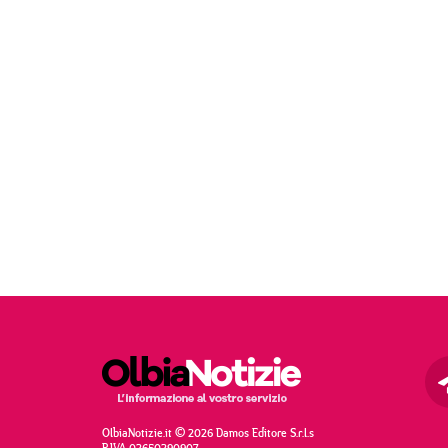
OlbiaNotizie.it © 2026 Damos Editore S.r.l.s
P.IVA 02650290907