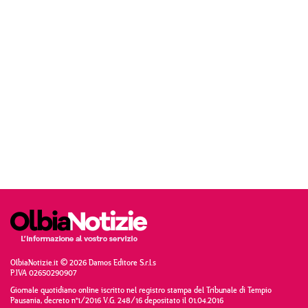
OlbiaNotizie.it © 2026 Damos Editore S.r.l.s
P.IVA 02650290907
Giornale quotidiano online iscritto nel registro stampa del Tribunale di Tempio
Pausania, decreto n°1/2016 V.G. 248/16 depositato il 01.04.2016