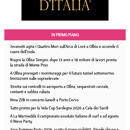
IN PRIMO PIANO
Jovanotti agita i Quattro Mori sull'Arca di Lorè a Olbia e accende il
cuore dell'isola
Riapre la Olbia-Tempio: dopo 13 anni e 18 milioni di lavori pronta
la strada di Monte Pino
A Olbia prorogati i monitoraggi per il futuro tunnel sottomarino:
limitazioni sulle sopraelevate
Stretta sui controlli in aeroporto a Olbia, sequestrati caviale,
contanti e sabbia rubata
Nina Zilli in concerto lunedì a Porto Cervo
Tutto pronto per la Vela Cup Sardegna 2026 a Cala dei Sardi
A La Marinedda il campionato assoluto italiano di surf e ad agosto
il Wave Party
Jova Summer Party 2026, scatta il piano viabilità. Strade chiuse e