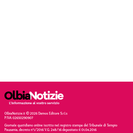
OlbiaNotizie.it © 2026 Damos Editore S.r.l.s
P.IVA 02650290907
Giornale quotidiano online iscritto nel registro stampa del Tribunale di Tempio
Pausania, decreto n°1/2016 V.G. 248/16 depositato il 01.04.2016