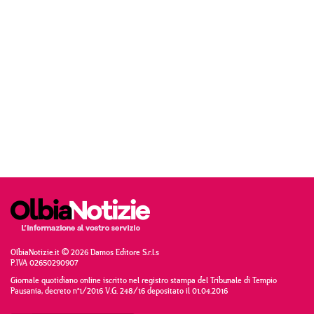
OlbiaNotizie.it © 2026 Damos Editore S.r.l.s
P.IVA 02650290907
Giornale quotidiano online iscritto nel registro stampa del Tribunale di Tempio
Pausania, decreto n°1/2016 V.G. 248/16 depositato il 01.04.2016