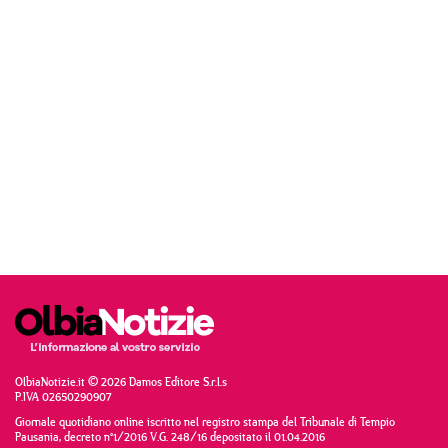
OlbiaNotizie.it © 2026 Damos Editore S.r.l.s
P.IVA 02650290907
Giornale quotidiano online iscritto nel registro stampa del Tribunale di Tempio
Pausania, decreto n°1/2016 V.G. 248/16 depositato il 01.04.2016