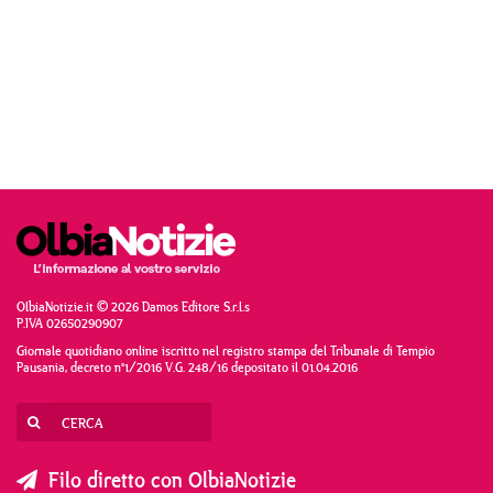
OlbiaNotizie.it © 2026 Damos Editore S.r.l.s
P.IVA 02650290907
Giornale quotidiano online iscritto nel registro stampa del Tribunale di Tempio
Pausania, decreto n°1/2016 V.G. 248/16 depositato il 01.04.2016
Filo diretto con OlbiaNotizie