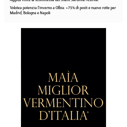
Volotea potenzia l'inverno a Olbia: +75% di posti e nuove rotte per
Madrid, Bologna e Napoli