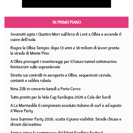
IN PRIMO PIANO
Jovanotti agita i Quattro Mori sull'Arca di Lorè a Olbia e accende il
cuore dell'isola
Riapre la Olbia-Tempio: dopo 13 anni e 18 milioni di lavori pronta
la strada di Monte Pino
A Olbia prorogati i monitoraggi per il futuro tunnel sottomarino:
limitazioni sulle sopraelevate
Stretta sui controlli in aeroporto a Olbia, sequestrati caviale,
contanti e sabbia rubata
Nina Zilli in concerto lunedì a Porto Cervo
Tutto pronto per la Vela Cup Sardegna 2026 a Cala dei Sardi
A La Marinedda il campionato assoluto italiano di surf e ad agosto
il Wave Party
Jova Summer Party 2026, scatta il piano viabilità. Strade chiuse e
divieti dal mattino
Aggius vince la scommessa del Silent Sardinia Festival