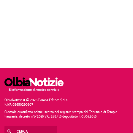
OlbiaNotizie.it © 2026 Damos Editore S.r.l.s
P.IVA 02650290907
Giornale quotidiano online iscritto nel registro stampa del Tribunale di Tempio
Pausania, decreto n°1/2016 V.G. 248/16 depositato il 01.04.2016