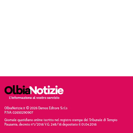
OlbiaNotizie.it © 2026 Damos Editore S.r.l.s
P.IVA 02650290907
Giornale quotidiano online iscritto nel registro stampa del Tribunale di Tempio
Pausania, decreto n°1/2016 V.G. 248/16 depositato il 01.04.2016