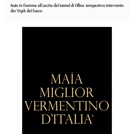
Auto in fiamme all'uscita del tunnel di Olbia: tempestivo intervento
dei Vigili del fuoco