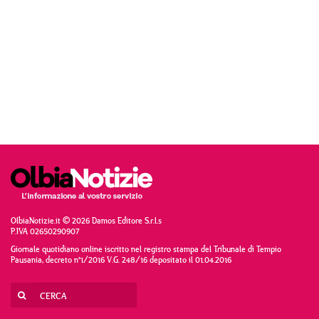
OlbiaNotizie.it © 2026 Damos Editore S.r.l.s
P.IVA 02650290907
Giornale quotidiano online iscritto nel registro stampa del Tribunale di Tempio
Pausania, decreto n°1/2016 V.G. 248/16 depositato il 01.04.2016