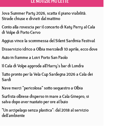
LE NOTIZIE PIÙ LETTE
Jova Summer Party 2026, scatta il piano viabilità.
Strade chiuse e divieti dal mattino
Conto alla rovescia per il concerto di Katy Perry al Cala
di Volpe di Porto Cervo
Aggius vince la scommessa del Silent Sardinia Festival
Disservizio idrico a Olbia mercoledì 10 aprile, ecco dove
Auto in fiamme a Loiri Porto San Paolo
Il Cala di Volpe approda all'Harry's bar di Londra
Tutto pronto per la Vela Cup Sardegna 2026 a Cala dei
Sardi
Nave merci "pericolosa" sotto sequestro a Olbia
Surfista olbiese disperso in mare a Cala Ginepro, si
salva dopo aver nuotato per ore al buio
"Un arcipelago senza plastica": dal 2018 al servizio
dell'ambiente