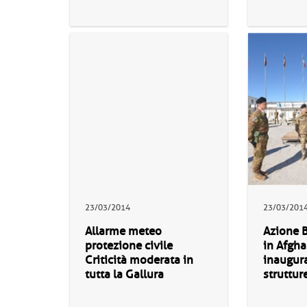
23/03/2014
23/03/201
Allarme meteo
Azione B
protezione civile
in Afgha
Criticità moderata in
inaugura
tutta la Gallura
struttur