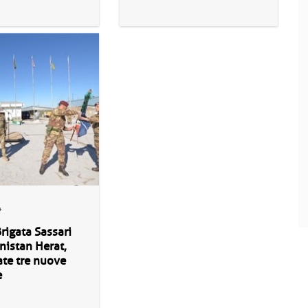
4
rigata Sassari
nistan Herat,
te tre nuove
e