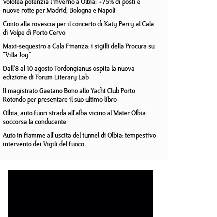
Volotea potenzia l'inverno a Olbia: +75% di posti e
nuove rotte per Madrid, Bologna e Napoli
Conto alla rovescia per il concerto di Katy Perry al Cala
di Volpe di Porto Cervo
Maxi-sequestro a Cala Finanza: i sigilli della Procura su
"Villa Joy"
Dall'8 al 10 agosto Fordongianus ospita la nuova
edizione di Forum Literary Lab
Il magistrato Gaetano Bono allo Yacht Club Porto
Rotondo per presentare il suo ultimo libro
Olbia, auto fuori strada all'alba vicino al Mater Olbia:
soccorsa la conducente
Auto in fiamme all'uscita del tunnel di Olbia: tempestivo
intervento dei Vigili del fuoco