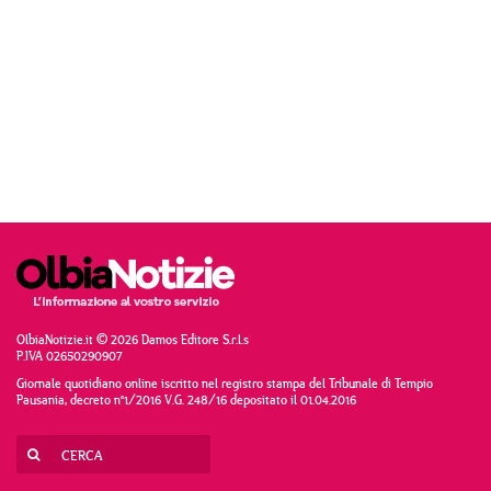
OlbiaNotizie.it © 2026 Damos Editore S.r.l.s
P.IVA 02650290907
Giornale quotidiano online iscritto nel registro stampa del Tribunale di Tempio
Pausania, decreto n°1/2016 V.G. 248/16 depositato il 01.04.2016