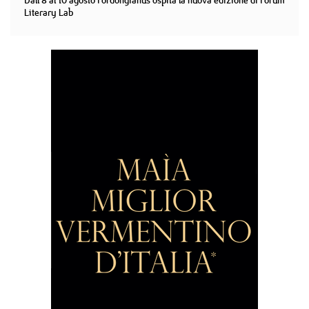
Dall'8 al 10 agosto Fordongianus ospita la nuova edizione di Forum
Literary Lab