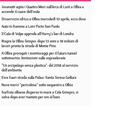
Jovanotti agita i Quattro Mori sull'Arca di Lorè a Olbia e
accende il cuore dell'isola
Disservizio idrico a Olbia mercoledì 10 aprile, ecco dove
Auto in fiamme a Loiri Porto San Paolo
Il Cala di Volpe approda all'Harry's bar di Londra
Riapre la Olbia-Tempio: dopo 13 anni e 18 milioni di
lavori pronta la strada di Monte Pino
A Olbia prorogati i monitoraggi per il futuro tunnel
sottomarino: limitazioni sulle sopraelevate
"Un arcipelago senza plastica": dal 2018 al servizio
dell'ambiente
Esce fuori strada sulla Palau- Santa Teresa Gallura
Nave merci "pericolosa" sotto sequestro a Olbia
Surfista olbiese disperso in mare a Cala Ginepro, si
salva dopo aver nuotato per ore al buio