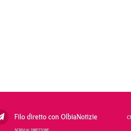
Filo diretto con OlbiaNotizie
C
SCRIVI AL DIRETTORE