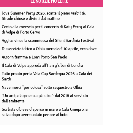
LE NOTIZIE PIÙ LETTE
Jova Summer Party 2026, scatta il piano viabilità.
Strade chiuse e divieti dal mattino
Conto alla rovescia per il concerto di Katy Perry al Cala
di Volpe di Porto Cervo
Aggius vince la scommessa del Silent Sardinia Festival
Disservizio idrico a Olbia mercoledì 10 aprile, ecco dove
Auto in fiamme a Loiri Porto San Paolo
Il Cala di Volpe approda all'Harry's bar di Londra
Tutto pronto per la Vela Cup Sardegna 2026 a Cala dei
Sardi
Nave merci "pericolosa" sotto sequestro a Olbia
"Un arcipelago senza plastica": dal 2018 al servizio
dell'ambiente
Surfista olbiese disperso in mare a Cala Ginepro, si
salva dopo aver nuotato per ore al buio