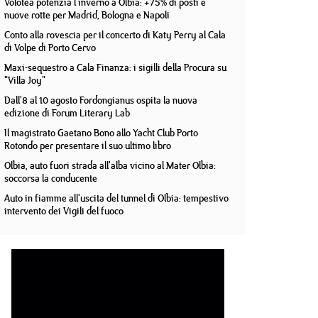
Volotea potenzia l'inverno a Olbia: +75% di posti e
nuove rotte per Madrid, Bologna e Napoli
Conto alla rovescia per il concerto di Katy Perry al Cala
di Volpe di Porto Cervo
Maxi-sequestro a Cala Finanza: i sigilli della Procura su
"Villa Joy"
Dall'8 al 10 agosto Fordongianus ospita la nuova
edizione di Forum Literary Lab
Il magistrato Gaetano Bono allo Yacht Club Porto
Rotondo per presentare il suo ultimo libro
Olbia, auto fuori strada all'alba vicino al Mater Olbia:
soccorsa la conducente
Auto in fiamme all'uscita del tunnel di Olbia: tempestivo
intervento dei Vigili del fuoco