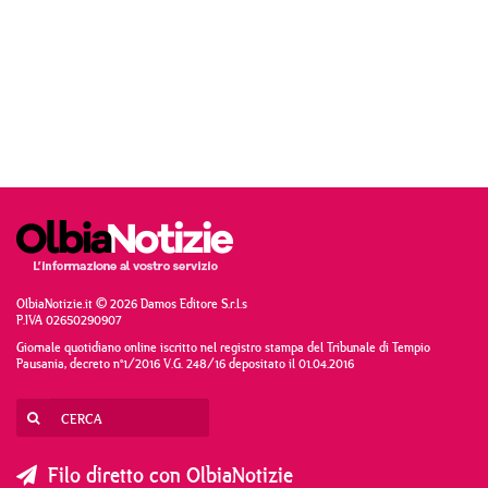
OlbiaNotizie.it © 2026 Damos Editore S.r.l.s
P.IVA 02650290907
Giornale quotidiano online iscritto nel registro stampa del Tribunale di Tempio
Pausania, decreto n°1/2016 V.G. 248/16 depositato il 01.04.2016
Filo diretto con OlbiaNotizie