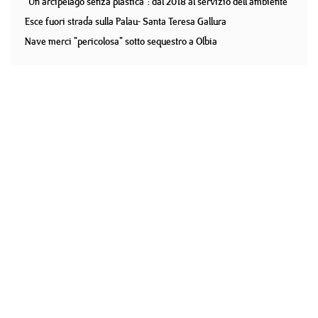
"Un arcipelago senza plastica": dal 2018 al servizio dell'ambiente
Esce fuori strada sulla Palau- Santa Teresa Gallura
Nave merci "pericolosa" sotto sequestro a Olbia