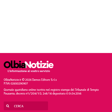
OlbiaNotizie.it © 2026 Damos Editore S.r.l.s
P.IVA 02650290907
Giornale quotidiano online iscritto nel registro stampa del Tribunale di Tempio
Pausania, decreto n°1/2016 V.G. 248/16 depositato il 01.04.2016