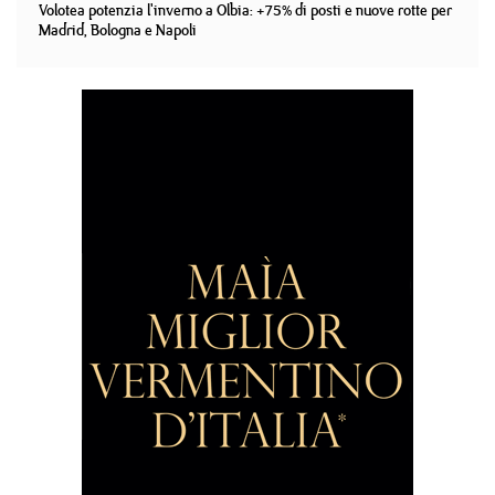
Volotea potenzia l'inverno a Olbia: +75% di posti e nuove rotte per
Madrid, Bologna e Napoli