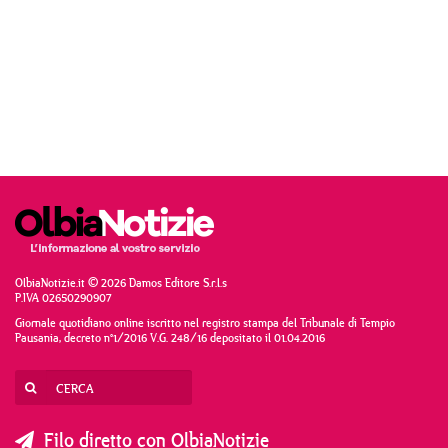
OlbiaNotizie.it © 2026 Damos Editore S.r.l.s
P.IVA 02650290907
Giornale quotidiano online iscritto nel registro stampa del Tribunale di Tempio
Pausania, decreto n°1/2016 V.G. 248/16 depositato il 01.04.2016
Filo diretto con OlbiaNotizie