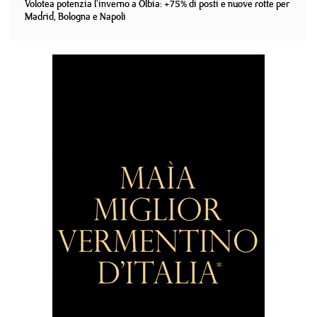
Volotea potenzia l'inverno a Olbia: +75% di posti e nuove rotte per
Madrid, Bologna e Napoli