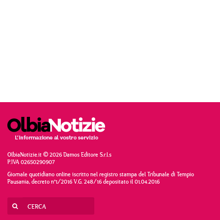
OlbiaNotizie.it © 2026 Damos Editore S.r.l.s
P.IVA 02650290907
Giornale quotidiano online iscritto nel registro stampa del Tribunale di Tempio
Pausania, decreto n°1/2016 V.G. 248/16 depositato il 01.04.2016