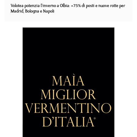
Volotea potenzia l'inverno a Olbia: +75% di posti e nuove rotte per
Madrid, Bologna e Napoli