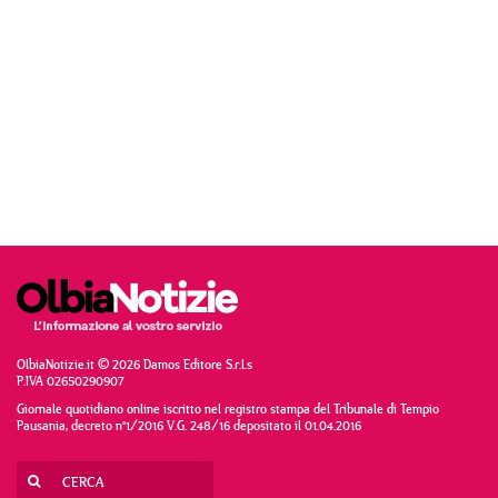
OlbiaNotizie.it © 2026 Damos Editore S.r.l.s
P.IVA 02650290907
Giornale quotidiano online iscritto nel registro stampa del Tribunale di Tempio
Pausania, decreto n°1/2016 V.G. 248/16 depositato il 01.04.2016