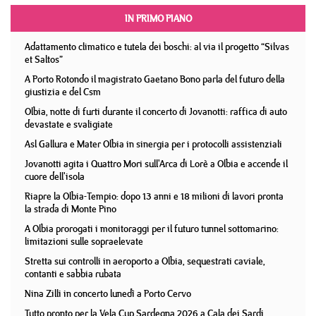
IN PRIMO PIANO
Adattamento climatico e tutela dei boschi: al via il progetto “Silvas
et Saltos”
A Porto Rotondo il magistrato Gaetano Bono parla del futuro della
giustizia e del Csm
Olbia, notte di furti durante il concerto di Jovanotti: raffica di auto
devastate e svaligiate
Asl Gallura e Mater Olbia in sinergia per i protocolli assistenziali
Jovanotti agita i Quattro Mori sull'Arca di Lorè a Olbia e accende il
cuore dell'isola
Riapre la Olbia-Tempio: dopo 13 anni e 18 milioni di lavori pronta
la strada di Monte Pino
A Olbia prorogati i monitoraggi per il futuro tunnel sottomarino:
limitazioni sulle sopraelevate
Stretta sui controlli in aeroporto a Olbia, sequestrati caviale,
contanti e sabbia rubata
Nina Zilli in concerto lunedì a Porto Cervo
Tutto pronto per la Vela Cup Sardegna 2026 a Cala dei Sardi