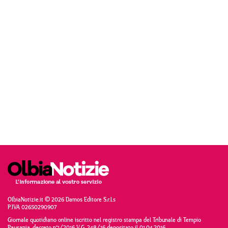
OlbiaNotizie.it © 2026 Damos Editore S.r.l.s
P.IVA 02650290907
Giornale quotidiano online iscritto nel registro stampa del Tribunale di Tempio
Pausania, decreto n°1/2016 V.G. 248/16 depositato il 01.04.2016