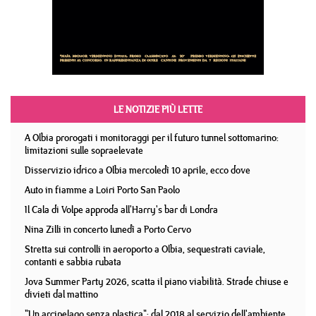
LE NOTIZIE PIÙ LETTE
A Olbia prorogati i monitoraggi per il futuro tunnel sottomarino:
limitazioni sulle sopraelevate
Disservizio idrico a Olbia mercoledì 10 aprile, ecco dove
Auto in fiamme a Loiri Porto San Paolo
Il Cala di Volpe approda all'Harry's bar di Londra
Nina Zilli in concerto lunedì a Porto Cervo
Stretta sui controlli in aeroporto a Olbia, sequestrati caviale,
contanti e sabbia rubata
Jova Summer Party 2026, scatta il piano viabilità. Strade chiuse e
divieti dal mattino
"Un arcipelago senza plastica": dal 2018 al servizio dell'ambiente