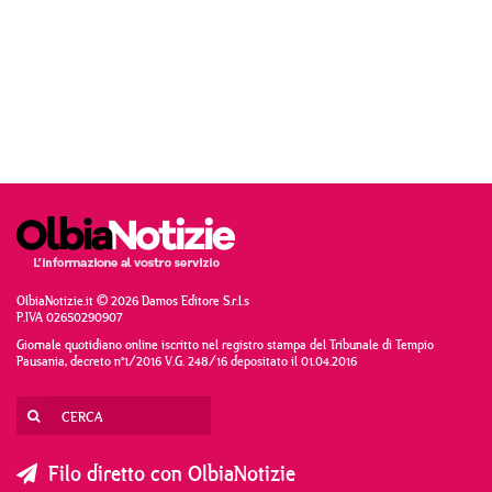
OlbiaNotizie.it © 2026 Damos Editore S.r.l.s
P.IVA 02650290907
Giornale quotidiano online iscritto nel registro stampa del Tribunale di Tempio
Pausania, decreto n°1/2016 V.G. 248/16 depositato il 01.04.2016
Filo diretto con OlbiaNotizie