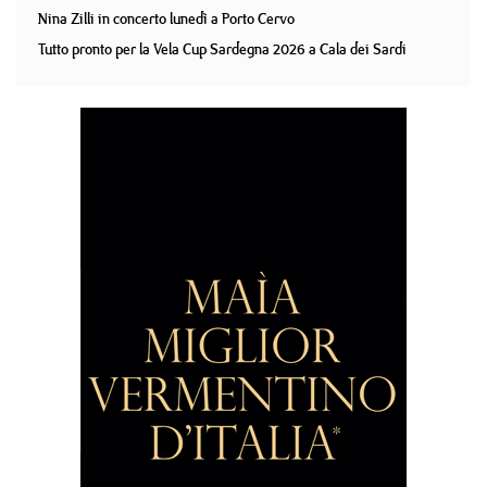
Nina Zilli in concerto lunedì a Porto Cervo
Tutto pronto per la Vela Cup Sardegna 2026 a Cala dei Sardi