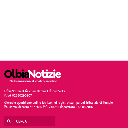
OlbiaNotizie.it © 2026 Damos Editore S.r.l.s
P.IVA 02650290907
Giornale quotidiano online iscritto nel registro stampa del Tribunale di Tempio
Pausania, decreto n°1/2016 V.G. 248/16 depositato il 01.04.2016