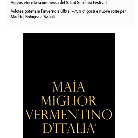
Aggius vince la scommessa del Silent Sardinia Festival
Volotea potenzia l'inverno a Olbia: +75% di posti e nuove rotte per
Madrid, Bologna e Napoli