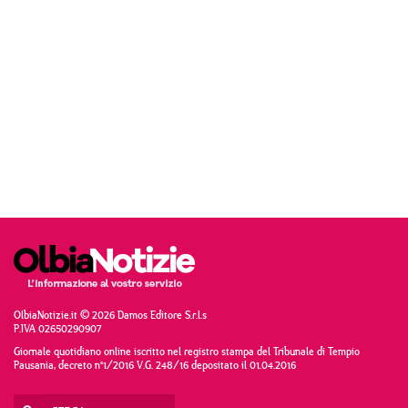
OlbiaNotizie.it © 2026 Damos Editore S.r.l.s
P.IVA 02650290907
Giornale quotidiano online iscritto nel registro stampa del Tribunale di Tempio
Pausania, decreto n°1/2016 V.G. 248/16 depositato il 01.04.2016