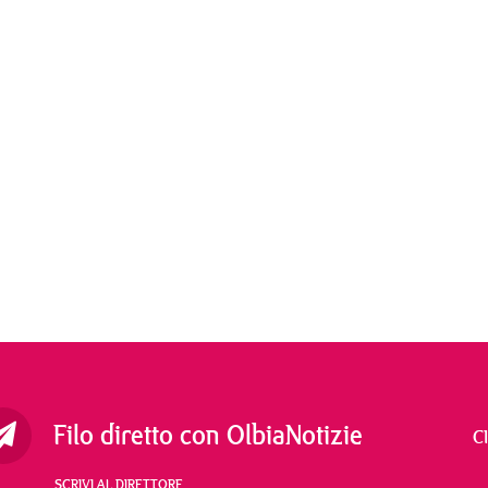
Filo diretto con OlbiaNotizie
C
SCRIVI AL DIRETTORE