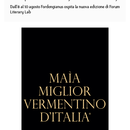
Dall'8 al 10 agosto Fordongianus ospita la nuova edizione di Forum
Literary Lab