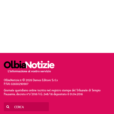
OlbiaNotizie.it © 2026 Damos Editore S.r.l.s
P.IVA 02650290907
Giornale quotidiano online iscritto nel registro stampa del Tribunale di Tempio
Pausania, decreto n°1/2016 V.G. 248/16 depositato il 01.04.2016