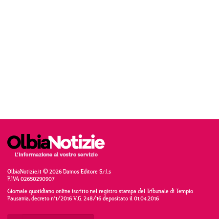
OlbiaNotizie.it © 2026 Damos Editore S.r.l.s
P.IVA 02650290907
Giornale quotidiano online iscritto nel registro stampa del Tribunale di Tempio
Pausania, decreto n°1/2016 V.G. 248/16 depositato il 01.04.2016